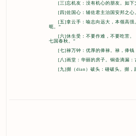
[三]忘机友：没有机心的朋友。如
[四]佐国心：辅佐君主治国安邦之心
[五]拿云手：喻志向远大，本领高
呃。”
[六]休生受：不要作难，不要吃苦
七国春秋。”
[七]禄万钟：优厚的俸禄。禄，俸
[八]画堂：华丽的房子。铜壶滴漏
[九]攧（dian）破头：碰破头。攧