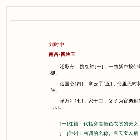
刘时中
南吕·四块玉
泛彩舟，携红袖[一]，一曲新声按伊
柳。
估国心[四]，拿云手[五]，命里无
候。
禄万种[七]，家千口，父子为官弟封
[九]。
[一]红袖：代指穿着艳色衣裳的美女
[二]伊州：曲调的名称。唐天宝以