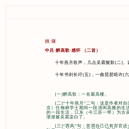
姚 燧
中吕·醉高歌·感怀
（二首）
十年燕月歌声，几点吴霜鬓影[二]。
十年书剑长吁
[
五
]
，一曲琵琶暗许
[
[一]醉高歌：一名最高楼。
[二]“十年燕月”二句：这是作者对
京）任翰林学士期间一段清闲高雅的生活
的一段生活，江东（今江苏一带）为古
渐渐被吴霜染白了。
[三]“西风”句：意谓自己已有弃