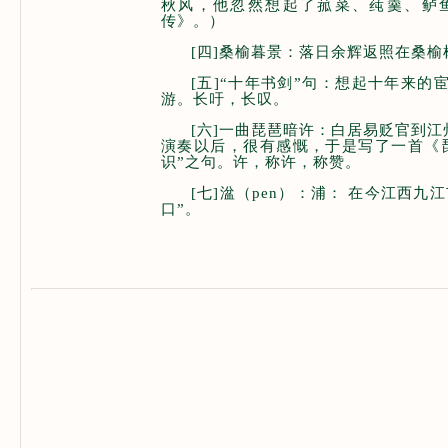
秋风，他忽然想起了菰菜、莼羹、鲈
传》。）
[四]桑榆暮景：落日余辉返照在桑
[五]“十年书剑”句：想起十年来
游。长吁，长叹。
[六]一曲琵琶暗许：白居易贬官到
演奏以后，很有感慨，于是写了一首《
识”之句。许，称许，称赞。
[七]湓（pen）：浦： 在今江西
口”。