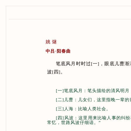
姚 燧
中吕·阳春曲
笔底风月时时过
一
，眼底儿曹渐
[
]
波
四
。
[
]
[一]笔底风月：笔头描绘的清风明
[二]儿曹：儿女们，这里指晚一辈的
[三]人海：比喻人类社会。
[四]风波：这里用来比喻人事的纠
常忆，世路风波仔细谙。”