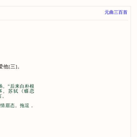
元曲三百首
爱他
三
。
[
]
肠。”后来白朴根
事。苏轼《蝶恋
言。
柔情眉态。拖逗，
”