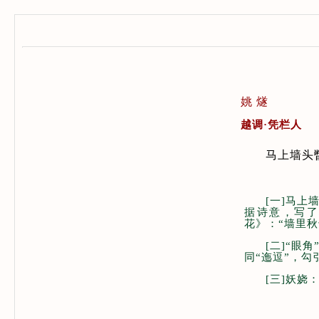
姚 燧
越调·凭栏人
马上墙头
[一]马
据诗意，写
花》：“墙里
[二]“
同“迤逗”，勾
[三]妖娆