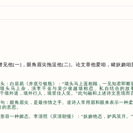
瞥
见他
一
，眼角眉尖拖逗他
二
。论文章他爱咱，睹妖娆咱
[
]
[
]
上墙头：白居易《井底引银瓶》：“墙头马上遥相顾，一见知君即断
了墙头马上杂，演李千金与裴少俊越墙相恋、私自结合的故
秋千墙外道，墙外行人，墙里佳人笑。”此句融和上述诗文意境而
眼角”句：眼角眉尖，是最传情之手。道诗人常用眉和眼来表示一种
引的意思。
：形容一种媚态。李清照《庆清朝慢》：“妖娆艳态，妒风笑月。