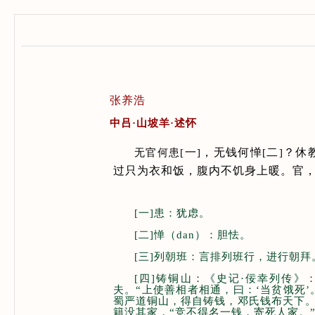
张养浩
中吕·山坡羊·述怀
一
，无钱何惮
二
？休
无官何患
[
]
[
]
过只为衣和饭，腹内不饥身上暖。官
[一]患：犹虑。
[二]惮（dan）：胆怯。
[三]列朝班：言排列班行，进行朝
[四]铸铜山：《史记·佞幸列传
夫。“上使善相者相通，曰：‘当贫饿死
蜀严道铜山，得自铸钱，邓氏钱布天下。
籍没其家，“竞不得名一钱，寄死人家。