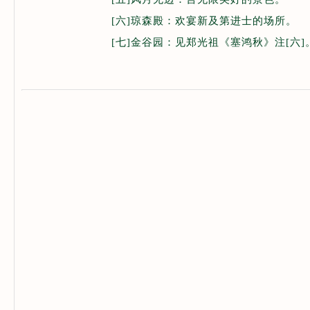
[六]琼森殿：欢宴新及第进士的场所。
[七]金谷园：见郑光祖《塞鸿秋》注[六]