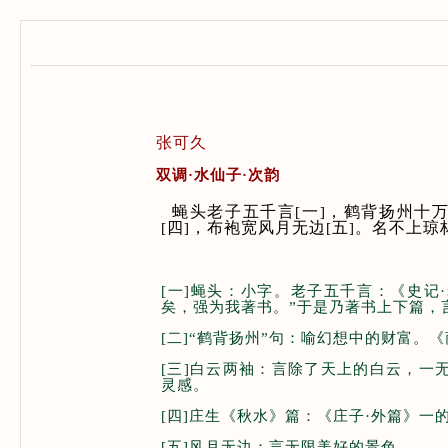
张可久
双调·水仙子·次韵
蝇头老子五千言
一
，鹤背扬州十
[
]
四
，布袍宽风月无边
五
。名不上琼
[
]
[
]
[一]蝇头：小字。老子五千言：《史记
矣，强为我著书。”于是乃著书上下篇，
[二]“鹤背扬州”句：喻幻想中的财富。
[三]白云两袖：言除了天上的白云，一
灵感。
[四]庄生《秋水》篇：《庄子·外篇》
[五]风月无边：言无限美好的景色。