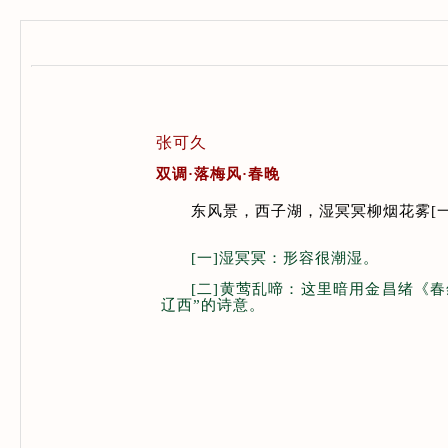
张可久
双调·落梅风·春晚
东风景，西子湖，湿冥冥柳烟花雾[一
[一]湿冥冥：形容很潮湿。
[二]黄莺乱啼：这里暗用金昌绪《
辽西”的诗意。