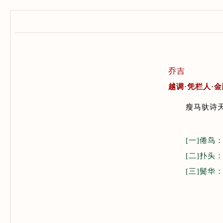
乔吉
越调·凭栏人·
瘦马驮诗天
[一]倦鸟
[二]扑头
[三]鬓华