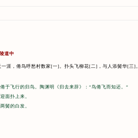
金陵道中
一涯，倦鸟呼愁村数家[一]。扑头飞柳花[二]，与人添鬓华[三]
：倦于飞行的归鸟。陶渊明《归去来辞》：“鸟倦飞而知还。“
：迎面扑上来。
：两鬓的白发。