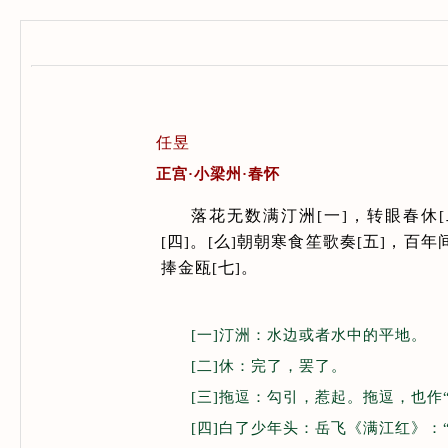
任昱
正宫·小梁州·春怀
落花无数满汀洲
一
，转眼春休
[
]
[
四
。
么
朝朝寒食笙歌奏
五
，百年
[
]
[
]
[
]
捧金瓯
七
。
[
]
[一]汀洲：水边或者水中的平地。
[二]休：完了，罢了。
[三]拖逗：勾引，惹起。拖逗，也作“
[四]白了少年头：岳飞《满江红》：