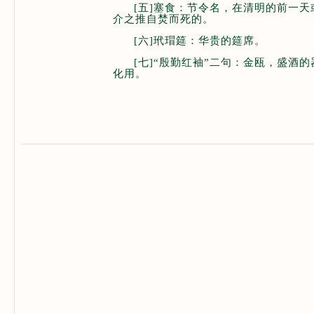
[五]塞食：节令名，在清明的前一
介之推自焚而死的。
[六]玳瑁筵：华贵的筵席。
[七]“殷勤红袖”二句：金瓯，盛酒
化用。