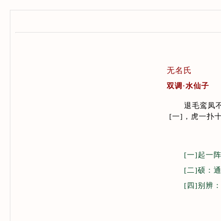
无名氏
双调·水仙子
退毛鸾凤
[
一
]
，虎一扑
[一
]起一
[二
]硕：
[四
]别辨