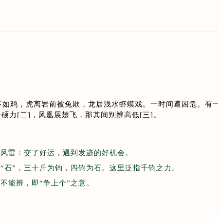
不如鸡，虎离岩前被兔欺，龙居浅水虾蟆戏。一时间遭困危。有
十硕力
[
二
]
，凤凰展翅飞，那其间别辨高低
[
三
]
。
阵风雷：交了好运，遇到发迹的好机会。
通“石”，三十斤为钧，四钧为石。这里泛指千钧之力。
：不能辨，即“争上个”之意。