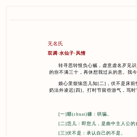
无名氏
双调·水仙子·风情
转寻思转恨负心贼，虚意虚名歹见识
的你不满三十，再休想我过从的意。我
娘心里烦恼恁儿知
[
二
]
，伏不是床前
奶法外凌迟
[
四
]
。打时节留些游气，骂时
[一
]啜
(chuai)赚：哄骗。
[二
]恁儿：即您儿，是曲中主人公的
[三
]伏不是：承认自己的不是。