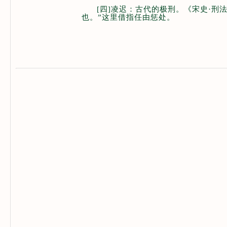
[四
]凌迟：古代的极刑。《宋史·刑
也。”这里借指任由惩处。