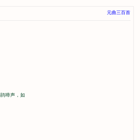
元曲三百首
杜鹃啼声，如