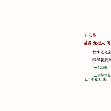
王元鼎
越调·凭栏人·
垂柳依依
啼得花残
[一]素
[二]啼
曰“不如归去。