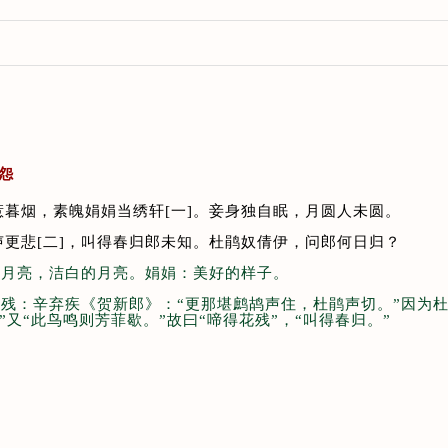
闺怨
惹暮烟，素魄娟娟当绣轩
[
一
]
。妾身独自眠，月圆人未圆。
声更悲
[
二
]
，叫得春归郎未知。杜鹃奴倩伊，问郎何日归？
魄：月亮，洁白的月亮。娟娟：美好的样子。
得花残：辛弃疾《贺新郎》：“更那堪鹧鸪声住，杜鹃声切。”因为
”又“此鸟鸣则芳菲歇。”故曰“啼得花残”，“叫得春归。”