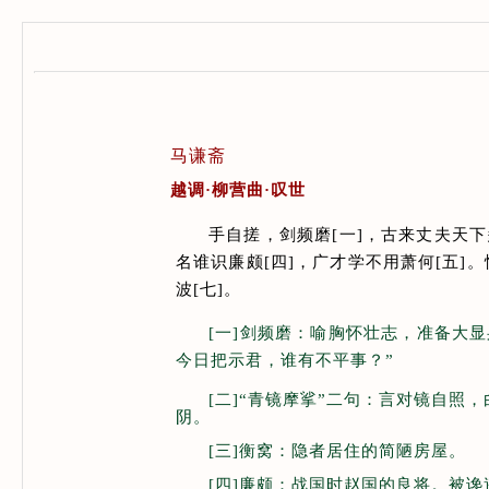
马谦斋
越调·柳营曲·叹世
手自搓，剑频磨
[
一
]
，古来丈夫天下
名谁识廉颇
[
四
]
，广才学不用萧何
[
五
]
。
波
[
七
]
。
[一]剑频磨：喻胸怀壮志，准备大
今日把示君，谁有不平事？”
[二]“青镜摩挲”二句：言对镜自
阴。
[三]衡窝：隐者居住的简陋房屋。
[四]廉颇：战国时赵国的良将。被