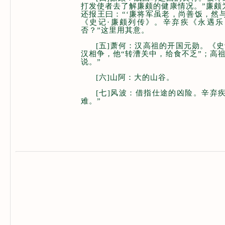
打发使者去了解廉颇的健康情况。”廉颇
还报王曰：“‘廉将军虽老，尚善饭，然
《史记·廉颇列传》。辛弃疾《永遇乐
否？”这里用其意。
[五]萧何：汉高祖的开国元勋。《
汉相争，他“转漕关中，给食不乏”；高祖
说。”
[六]山阿：大的山谷。
[七]风波：借指仕途的凶险。辛弃
难。”